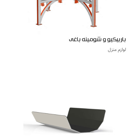
باربیکیو و شومینه باغی
لوازم منزل