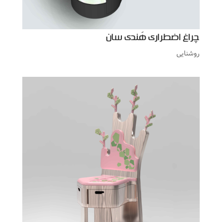
چراغ اضطراری هَندی سان
روشنایی