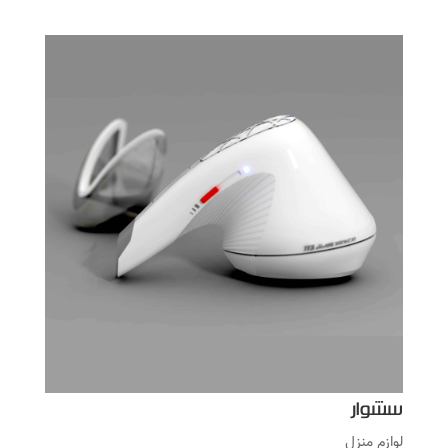
سشوار
لوازم منزل