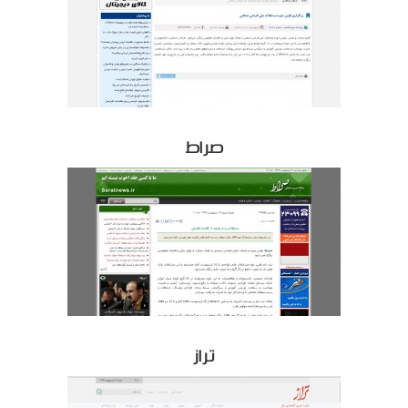
صراط
تراز