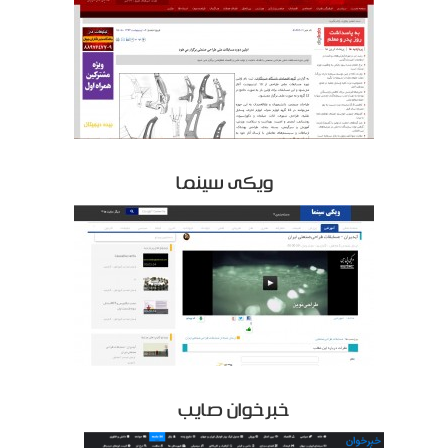
ویکی سینما
خبرخوان صایب