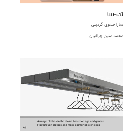
تی-سا
سارا صفوی گردینی
محمد متین چراغیان