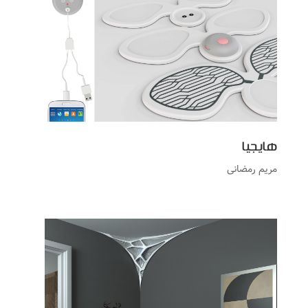
هایجیا
مریم رمضانی