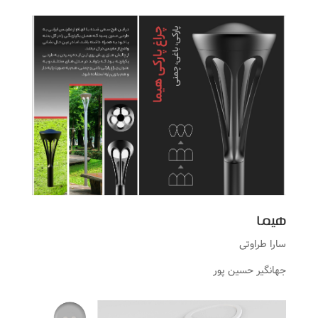
هیما
سارا طراوتی
جهانگیر حسین پور