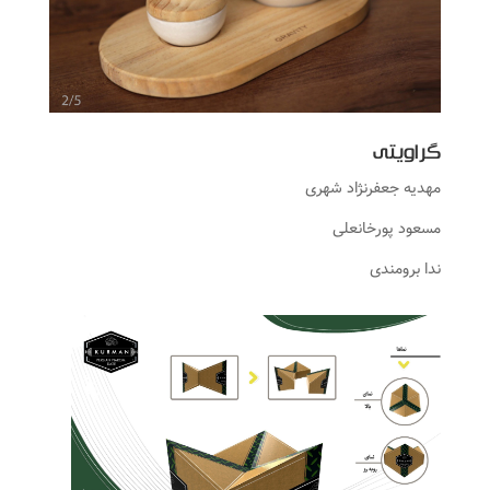
گراویتی
مهدیه جعفرنژاد شهری
مسعود پورخانعلی
ندا برومندی