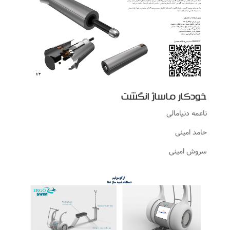
خودکار ماساژ انگشت
ناعمه دنیامالی
حامد امینی
سروش امینی