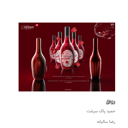
رواق
حمید پاک سرشت
رضا سالیانه