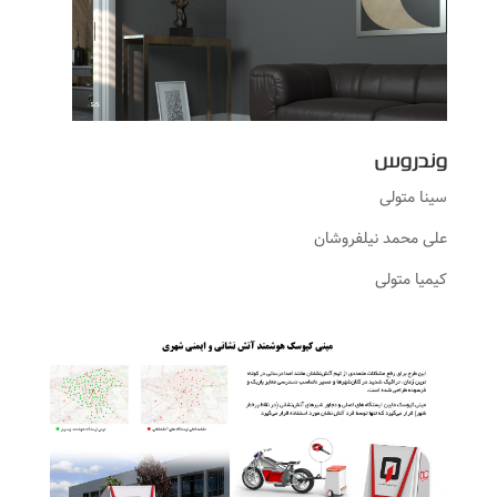
وندروس
سینا متولی
علی محمد نیلفروشان
کیمیا متولی