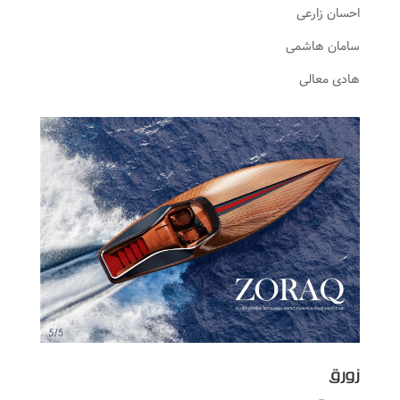
احسان زارعی
سامان هاشمی
هادی معالی
زورق