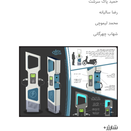
حمید پاک سرشت
رضا سالیانه
محمد لیموچی
شهاب چهرگانی
شارژر+