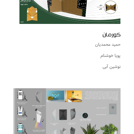
کورمان
حمید محمدیان
پویا خوشنام
نوشین آبی