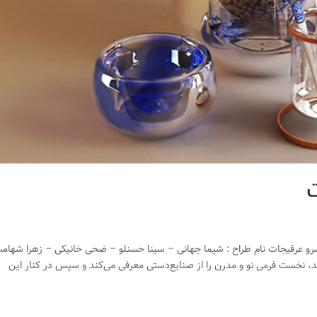
ت
عرقیجات نام طراح : شیما جهانی – سینا حسنلو – ضحی خانیکی – زهرا شهامت
 جدید، نخست فرمی نو و مدرن را از صنایع‌دستی معرفی می‌کند و سپس در کنار این