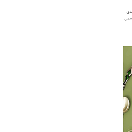
هدی
جسمی