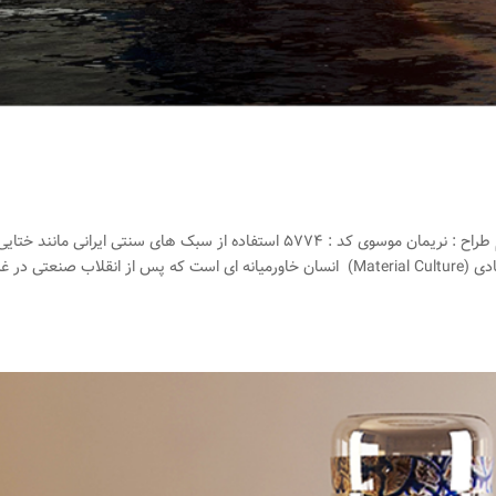
ست ختایی و اسلیمی نام طرح : ست ختایی و اسلیمی نام طراح : نریمان موسوی کد : ۵۷۷۴ استفاده از سبک های سنتی ایرانی مانند خ
اسلیمی یک دستاورد بزرگ دارد و آن زنده کردن فرهنگ مادی (Material Culture) انسان خاورمیانه ای است که پس از انقلاب صنعتی