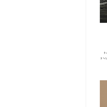
تایی و
 در غرب و