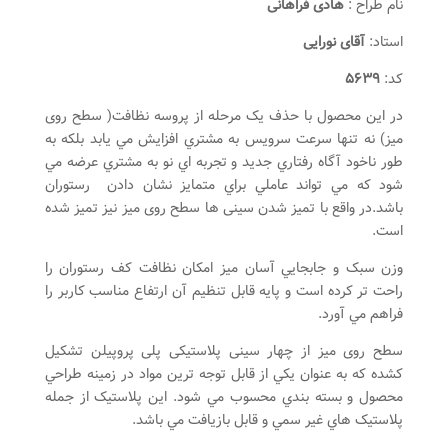
نام طراح :
هادی فراهانی
استاد:
آقای نورایی
کد:
۵۶۳۹
در اين محصول با حذف يک مرحله از پروسه نظافت( سطح روی
میز) نه تنها سرعت سرويس به مشتري افزايش مي يابد بلکه به
طور ناخود آگاه رفتاري جديد و تجربه اي نو به مشتري عرضه مي
شود که مي تواند عاملي براي متمايز نشان دادن رستوران
باشد.در واقع با تمیز شدن سینی ها سطح روی میز نیز تمیز شده
است.­­
وزن سبک و جابجايي آسان ميز امکان نظافت کف رستوران را
راحت تر کرده است و پايه قابل تنظيم آن ارتفاع مناسب کاربر را
فراهم مي آورد.
سطح روی میز از چهار سینی پلاستیکی پلی پروپیلن تشکیل
کشده که به عنوان يکي از قابل توجه ترين مواد در زمينه طراحي
محصول و بسته بندي محسوب مي شود. اين پلاستيک از جمله
پلاستيک هاي غير سمي و قابل بازيافت مي باشد.