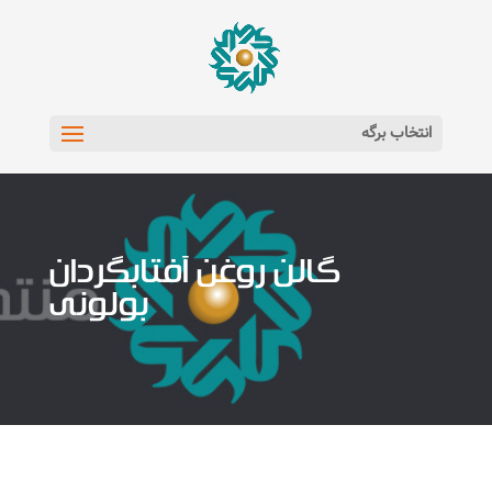
انتخاب برگه
گالن روغن آفتابگردان
بولونی