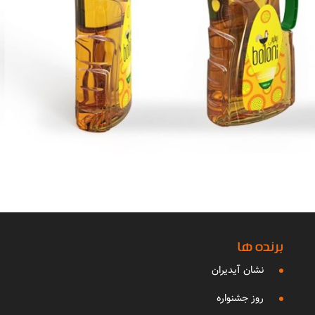
برنده ها
نشان آیدیران
روز جشنواره