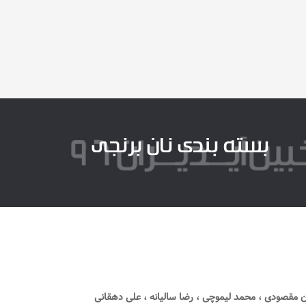
بسته بندی نان برنجی
مقصودی ، محمد لیموچی ، رضا سالیانه ، علی دهقانی