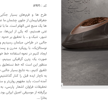
کد :
۸۹۲۱
طرح ‌ها و فرم‌های بسیار جذّابی
جغرافیاییمان از جلوی چشمان ما عبو
ها یک منبع غنی‌ الهام است. ما با تو
غنی‌ هستیم، که یکی‌ از این‌ها، س
جالبی‌ در طراحی مبلمان رسیدیم و 
نوستالژیک، با رویکرد مدرن و پست 
ایجاد کنیم در نحوه استفاده خط خو
صورت یک پترن گرافیکی ببینیم، 
منظور این است که خط نستعلیق را ی
تلفیق کنیم….به نتایج بسیار جالبی‌
به ناچار ایده قبل را کنار گذاشتی
آمده است، باید مفهوم روان‌تر و سا
تحقیقات فراوان اشعار پارسی‌، ب
برگرفته از موسیقی اصیل ایرانی‌ بود
بخارا ….