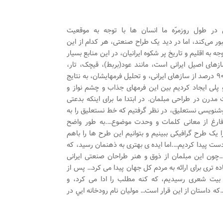
 در طول روزمرّه ما انسان ‌ها با توجه به موقعیت
ر می‌کند، اما در دید یک طراح صنعتی‌، هر کدام از این‌
جه به اقلیم و تاریخ پر شکوه ایرانیان، در این منابع بسیار
ازهای اصیل ایرانی‌ است، مانند عود(بربط)، قیچک، تار،
تنبور، تنبک‌ و … با تحقیق بر حدود ۹۰ درصد از ساز‌های ایرانی‌، و تحلیل فرمهایشان، به نتایج
پلی‌ ایجاد کردیم بین این فرمهای جذاب و چشم نواز و
مدرن در طراحی مبلمان. در ابتدا ما برای اینکه بدعتی
شنویسی نستعلیق، در نظر گرفتیم که خط نستعلیق را به
فارغ از معانی کلمات و وحدت موضوع….به طور واضح
ک طرح گرافیکی ببینیم و بتوانیم این طرح ها را باهم
 دست پیدا کردیم….اما ایده ی بهتری به ذهنمان رسید، که
م…چون این مبلمان از ذوق و هنر طراحان صنعتی‌ ایرانی‌
ده تری برای ارائه به مردم کل جهان پیدا می کرد… پس از
ه بیت شعری رسیدیم، که کنه مطلب را ادا می کرد، و
…که داستان از این قرار است… موليان نام رودخانه ايي در