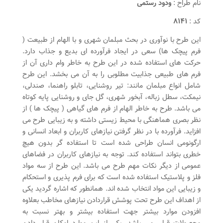
نام طراح :
ودود رستمی
کد :
۸۱۴۱
این طرح با نوآوری در بحث مبلمان شهری و با الهام از طبیعت (
فرم پیچک ها) سعی در ایجاد فرآورده ای بدیع و جذاب دارد.
حرکت های استفاده شده در این طرح به خاطر وام داری آن از
فرم های طبیعی جذابیت مطلوبی را به آن می بخشد. این طرح
شامل انواع مبلمان مانند: تیر روشنایی، تابلو راهنما، صندلی،
نیمکت، سطل زباله، آبخور شهری، گل جای و روشنایی پایه کوتاه
می باشد. طرح به خاطر الهام از فرم های گیاهی ( پیچک ها ) از
نظر بصری هماهنگی با محیط زیستی داشته و به زیبایی طرح می
افزاید. فرآورده با در نظر گرفتن نیازهای کاربران و ابعاد انسانی و
ارگونومی انسان طراحی شده است تا استفاده گر بدون هیچ
خطری بتواند استفاده کند. توجه به نیازهای کاربران در فضاهای
عمومی از دیگر نکات مهم طرح می باشد. این طرح از سه مواد
فلز و پلاستیک استفاده شده است که برای فرم پذیری و استحکام
و زیبایی این مواد انتخاب شده اند. همانطور که اشاره گردید یکی
از اهداف این طرح تحت پوشش قراردادن نیازهای مخاطب بعلاوه
افزودن موارد بیشتر جهت استفاده بیشتر و بهتر نسبت به
محصولات قبلی می باشد. یکی از این موارد امکان قرار دادن