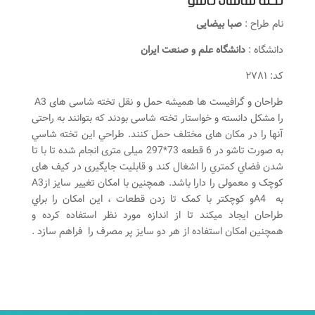
تخته شاسی تاشو
نام طراح :
صبا بیضایی
دانشگاه :
دانشگاه علم و صنعت ایران
کد: ۲۷۸۱
طراحان و گرافیست ها همیشه حمل و نقل تخته شاسی های A3
را مشكل دانسته و خواستار تخته شاسی بودند که بتوانند به راحتی
آنها را در مکان های مختلف حمل کنند. طراحي اين تخته شاسي
به صورت تاشو در 6 قطعه 73*297 میلی متری انجام شده تا با تا
شدن فضاي كمتري را اشغال کند و قابلیت جایگیری در کیف های
کوچک و معمولی را دارا باشد. همچنين با امکان تغيير سايز ازA3
به A4و کوچکتر با کمک تا زدن قطعات ، اين امكان را براي
طراحان ایجاد میکند تا از اندازه مورد نظر استفاده كرده و
همچنين امكان استفاده از هر دو سايز پر مصرف را فراهم سازد .