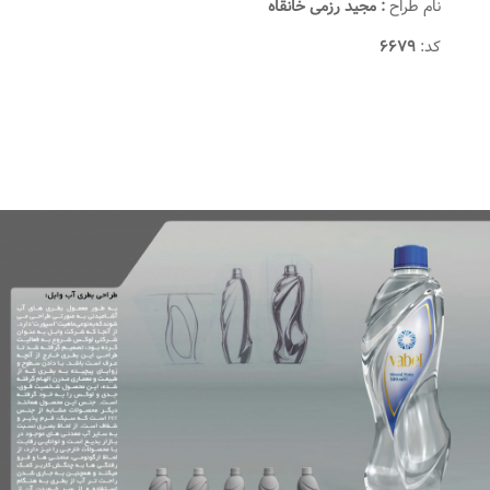
نام طراح
: مجید رزمی خانقاه
کد:
۶۶۷۹