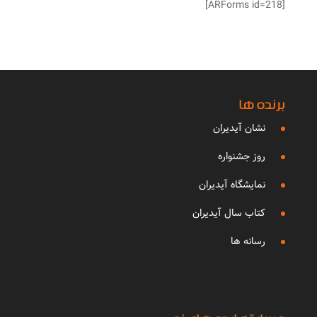
[ARForms id=218]
برنده ها
نشان آیدیران
روز جشنواره
نمایشگاه آیدیران
کتاب سال آیدیران
رسانه ها