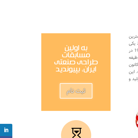
همترین
 یکی
به اولین
از قدیمی ترین موسسات طراحی صنعتی آلمان در سال 1953 در
مسابقات
ظیفه
طراحی صنعتی
انون
ایران، بپیوندید
 این
ید و
ثبت نام
