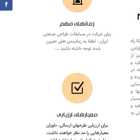
زمانهای مهم
برای شرکت در مسابقات طراحی صنعتی
 راه
ایران ، لطفا به زمانبندی های تعیین
راحی
شده توجه داشته باشید …..
ند. همچنین مسابقه A’Design نیز از
رد و
ز برگزاری مسابقه در 25 رشته در
برده و
سایی
Z
ها و
سیار
ید و
تی به
معیارهای ارزیابی
برای ارزیابی طرحهای ارسالی، داوران
معیارهایی را مد نظر خواهند داشت.