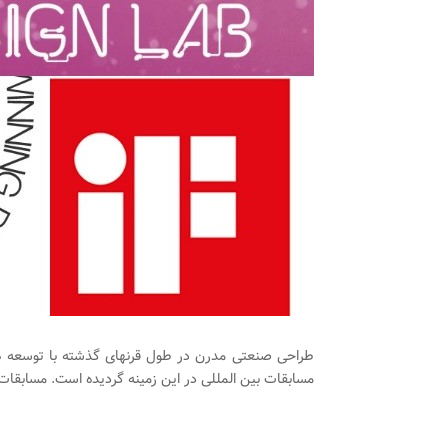
طراحی صنعتی مدرن در طول قرنهای گذشته با توسعه های
مسابقات بین المللی در این زمینه گردیده است. مسابقات G-Mark , IDEA, A’Design’ Red dot , iF پنج مسابقه بین المللی حرفه ای در زمینه طراحی صنعتی ه