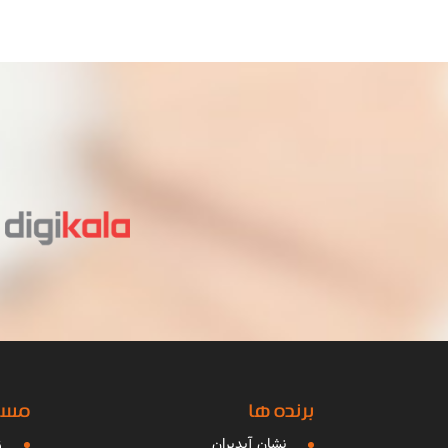
برنده ها
مساب
نشان آیدیران
ز