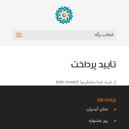
انتخاب برگه
تأیید پرداخت
از خرید شما متشکریم! [edd_receipt]
برنده ها
نشان آیدیران
روز جشنواره