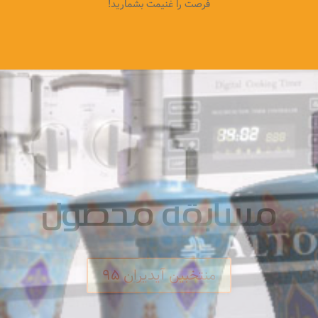
فرصت را غنیمت بشمارید!
مسابقه محصول
متتخبین آیدیران ۹۵