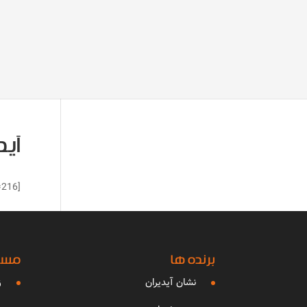
آید
[ARForms id=216]
برنده ها
مساب
نشان آیدیران
ز