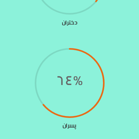
دختران
64
%
پسران