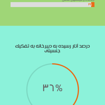
۴%
۴%
درصد آثار رسیده به دبیرخانه به تفکیک
جنسیتی
36
%