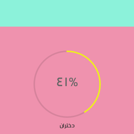
41
%
دختران