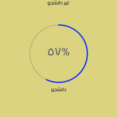
غیر دانشجو
57
%
دانشجو