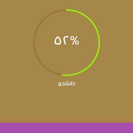
52
%
دانشجو