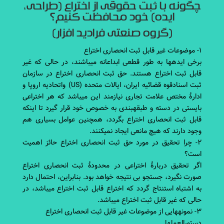
چگونه با ثبت حقوقی از اختراع (طراحی،
ایده) خود محافظت کنیم؟
(گروه صنعتی فرادید افزار)
۱- موضوعات غیر قابل ثبت انحصاری اختراع
برخی ایده‎ها به طور قطعی ابداعانه می‎باشند، در حالی که غیر
قابل ثبت اختراع هستند. حق ثبت انحصاری اختراع در سازمان
ثبت اسنادقوه قضائیه ایران، ایالات متحده (US) واتحادیه اروپا و
ادارۀ مختص علامت تجاری نیازمند این می‎باشد که هر اختراعی
بایستی در دسته و طبقه‎بندی به خصوص خود قرار گیرد تا اینکه
قابل ثبت انحصاری اختراع بگردد، همچنین عوامل بسیاری هم
وجود دارند که هیچ مانعی ایجاد نمی‎کنند.
۲- چرا تحقیق در مورد حق ثبت انحصاری اختراع حائز اهمیت
است؟
اگر تحقیق دربارۀ اختراعی در محدودۀ ثبت انحصاری اختراع
صورت نگیرد، جستجو بی نتیجه خواهد بود. بنابراین، احتمال دارد
به اشتباه استنتاج گردد که اختراع قابل ثبت اختراع می‎باشد، در
حالی که غیر قابل ثبت اختراع می‎باشد.
۳- نمونه‎هایی از موضوعات غیر قابل ثبت انحصاری اختراع
دستورالعمل‎ها