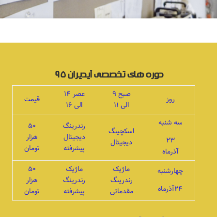
دوره های تخصصی آیدیران ۹۵
صبح ۹
عصر ۱۴
روز
قیمت
الی ۱۱
الی ۱۶
سه شنبه
رندرینگ
۵۰
اسکچینگ
دیجیتال
هزار
۲۳
دیجیتال
پیشرفته
تومان
آذرماه
ماژیک
ماژیک
۵۰
چهارشنبه
رندرینگ
رندرینگ
هزار
۲۴آذرماه
مقدماتی
پیشرفته
تومان